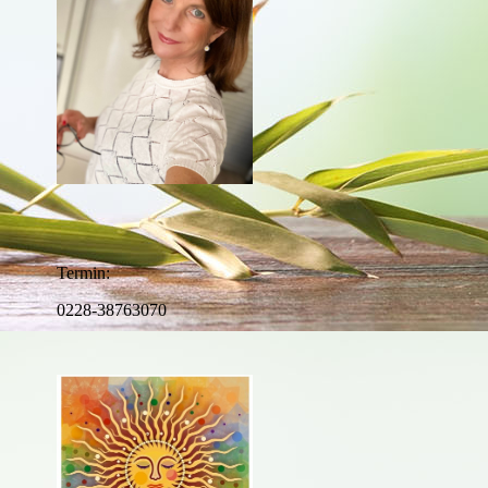
Termin:
0228-38763070