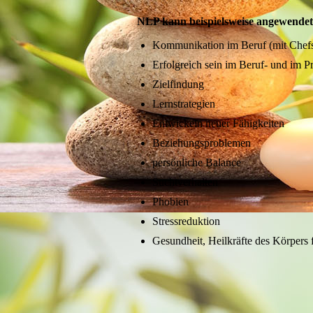
NLP kann beispielsweise angewendet
Kommunikation im Beruf (mit Chefs
Erfolgreich sein im Beruf- und im P
Zielfindung
Lernstrategien
Entwickeln neuer Fähigkeiten
Beziehungsproblemen
persönliche Balance
Suchtverhalten
Phobien
Stressreduktion
Gesundheit, Heilkräfte des Körpers 