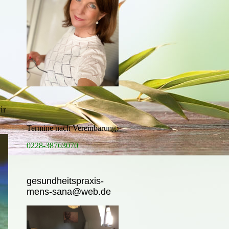
n!
ir
Termine nach Vereinbarung:
0228-38763070
gesundheitspraxis-
mens-sana@web.de