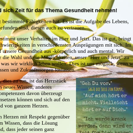
 und sich Zeit für das Thema Gesundheit nehme
 bestimmte Fähigkeiten hat. Es ist die Aufgabe des Lebens,
efunden sind, diesen auch zu vertrauen.
timmt unser Verhalten im Hier und Jetzt. Das ist gut, bringt
wierigkeiten in verschiedensten Ausprägungen mit sich. Im
uf unsere Gesundheit aus -körperlich und auch mental. Wir
 die Wahl und die Möglichkeiten, unser "Hier und Jetzt" zu
 was wir wirklich leben wollen. Dies ist uns möglich, wenn w
assen und Zukunftssorgen loslassen.
dies zu tun, ist das Herzstück
ch neues Wissen, anderes
ompetenzen davon überzeugt
msetzen können und sich auf den
nd von ganzem Herzen.
em Herzen mit Respekt gegenüber
em Wissen, dass die Lösung
d, dass jeder seinen ganz