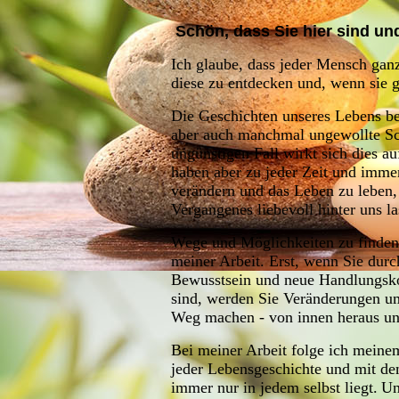
Schön, dass Sie hier sind
Ich glaube, dass jeder Mensch ganz
diese zu entdecken und, wenn sie g
Die Geschichten unseres Lebens bes
aber auch manchmal ungewollte Sch
ungünstigen Fall wirkt sich dies a
haben aber zu jeder Zeit und immer
verändern und das Leben zu leben,
Vergangenes liebevoll hinter uns l
Wege und Möglichkeiten zu finden, 
meiner Arbeit. Erst, wenn Sie dur
Bewusstsein und neue Handlungsk
sind, werden Sie Veränderungen u
Weg machen - von innen heraus u
Bei meiner Arbeit folge ich mein
jeder Lebensgeschichte und mit d
immer nur in jedem selbst liegt.
Un